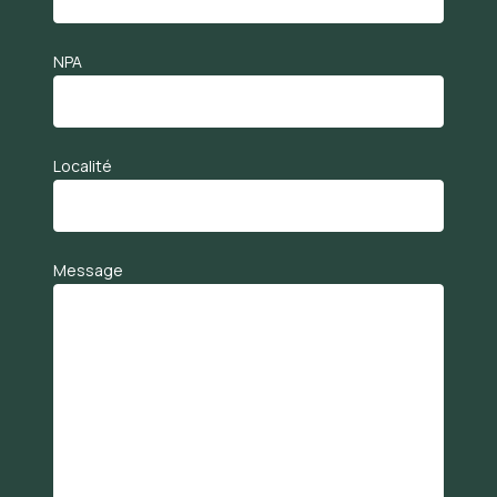
NPA
Localité
Message