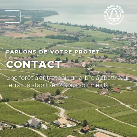
PARLONS DE VOTRE PROJET
CONTACT
Une forêt à entretenir, un arbre à abattre, un
terrain à stabiliser ? Nous sommes là !